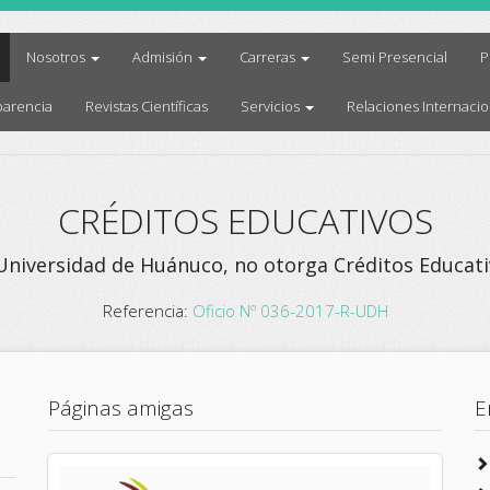
current)
Nosotros
Admisión
Carreras
Semi Presencial
P
parencia
Revistas Científicas
Servicios
Relaciones Internacio
CRÉDITOS EDUCATIVOS
Universidad de Huánuco, no otorga Créditos Educati
Referencia:
Oficio Nº 036-2017-R-UDH
Páginas amigas
E