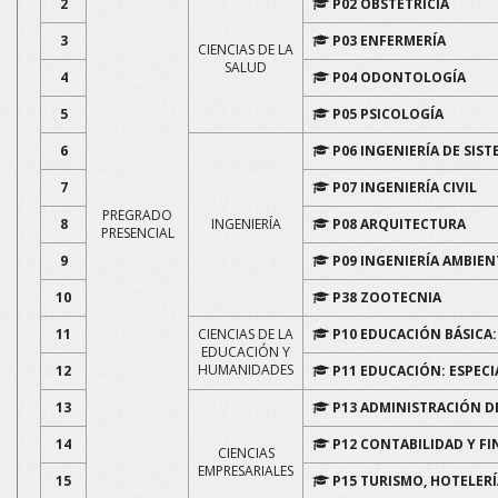
2
P02 OBSTETRICIA
3
P03 ENFERMERÍA
CIENCIAS DE LA
SALUD
4
P04 ODONTOLOGÍA
5
P05 PSICOLOGÍA
6
P06 INGENIERÍA DE SIS
7
P07 INGENIERÍA CIVIL
PREGRADO
8
INGENIERÍA
P08 ARQUITECTURA
PRESENCIAL
9
P09 INGENIERÍA AMBIEN
10
P38 ZOOTECNIA
11
CIENCIAS DE LA
P10 EDUCACIÓN BÁSICA: 
EDUCACIÓN Y
HUMANIDADES
12
P11 EDUCACIÓN: ESPECI
13
P13 ADMINISTRACIÓN D
14
P12 CONTABILIDAD Y F
CIENCIAS
EMPRESARIALES
15
P15 TURISMO, HOTELER