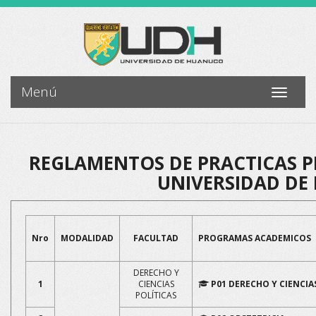
Menú
Toggle
navigati
REGLAMENTOS DE PRACTICAS P
UNIVERSIDAD D
Nro
MODALIDAD
FACULTAD
PROGRAMAS ACADEMICOS
DERECHO Y
1
CIENCIAS
P01 DERECHO Y CIENCIA
POLÍTICAS